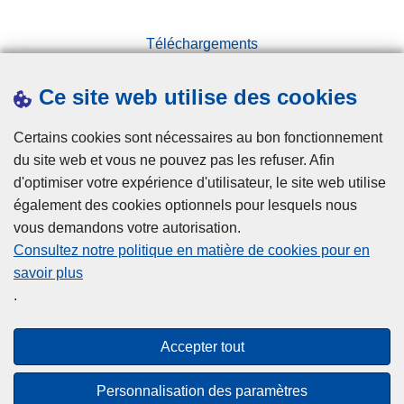
e
c
s
t
Téléchargements
p
e
a
Presse
n
s
Ce site web utilise des cookies
Statistiques
v
s
Campagnes
e
e
Certains cookies sont nécessaires au bon fonctionnement
r
p
du site web et vous ne pouvez pas les refuser. Afin
s
o
d'optimiser votre expérience d'utilisateur, le site web utilise
t
r
également des cookies optionnels pour lesquels nous
o
t
vous demandons votre autorisation.
u
s
Consultez notre politique en matière de cookies pour en
t
"
savoir plus
Disclaimer
l
.
Privacy
e
Cookies
m
Accepter tout
o
Accessibilité
n
Personnalisation des paramètres
d