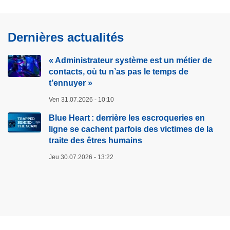
F
s
a
e
Dernières actualités
i
r
r
d
« Administrateur système est un métier de
e
e
contacts, où tu n’as pas le temps de
p
s
t’ennuyer »
r
c
e
Ven 31.07.2026 - 10:10
a
u
c
Blue Heart : derrière les escroqueries en
v
h
ligne se cachent parfois des victimes de la
e
e
traite des êtres humains
d
t
Jeu 30.07.2026 - 13:22
e
s
r
s
e
u
s
r
p
d
e