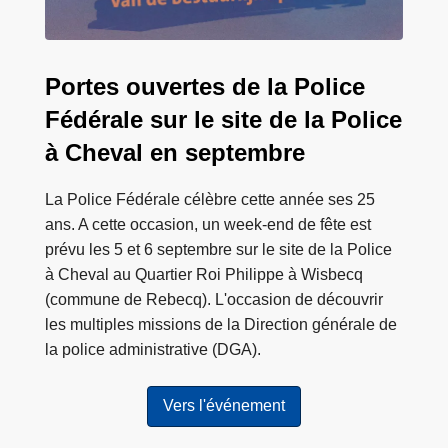
e
c
q
Portes ouvertes de la Police
2
Fédérale sur le site de la Police
0
à Cheval en septembre
2
6
La Police Fédérale célèbre cette année ses 25
ans. A cette occasion, un week-end de fête est
prévu les 5 et 6 septembre sur le site de la Police
à Cheval au Quartier Roi Philippe à Wisbecq
(commune de Rebecq). L'occasion de découvrir
les multiples missions de la Direction générale de
la police administrative (DGA).
Vers l'événement