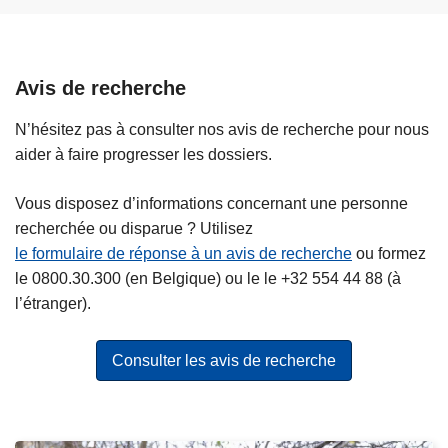
a
y
c
e
h
r
Avis de recherche
e
»
n
N’hésitez pas à consulter nos avis de recherche pour nous
t
aider à faire progresser les dossiers.
p
a
Vous disposez d’informations concernant une personne
r
recherchée ou disparue ? Utilisez
f
le formulaire de réponse à un avis de recherche
ou formez
o
le 0800.30.300 (en Belgique) ou le le +32 554 44 88 (à
i
l’étranger).
s
d
Consulter les avis de recherche
e
s
v
i