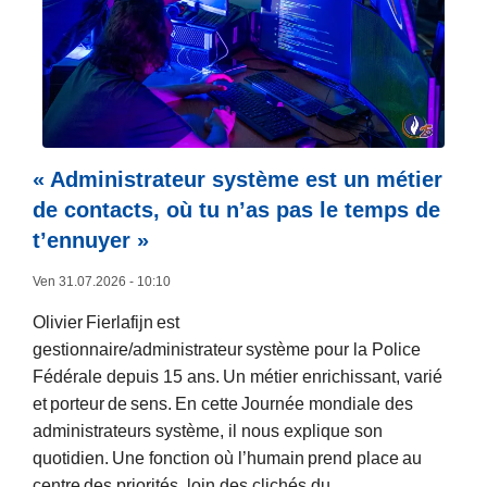
u
i
t
e
à
p
r
« Administrateur système est un métier
o
de contacts, où tu n’as pas le temps de
p
t’ennuyer »
o
s
Ven 31.07.2026 - 10:10
L
Olivier Fierlafijn est
a
gestionnaire/administrateur système pour la Police
P
Fédérale depuis 15 ans. Un métier enrichissant, varié
o
et porteur de sens. En cette Journée mondiale des
l
administrateurs système, il nous explique son
i
quotidien. Une fonction où l’humain prend place au
c
centre des priorités, loin des clichés du