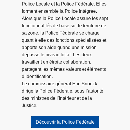
t
e
Police Locale et la Police Fédérale. Elles
c
forment ensemble la Police Intégrée.
:
o
Alors que la Police Locale assure les sept
d
n
fonctionnalités de base sur le territoire de
e
t
sa zone, la Police Fédérale se charge
r
a
quant à elle des fonctions spécialisées et
r
c
apporte son aide quand une mission
i
t
dépasse le niveau local. Les deux
è
s
travaillent en étroite collaboration,
r
,
partagent les mêmes valeurs et éléments
e
o
d’identification.
l
ù
Le commissaire général Eric Snoeck
e
t
dirige la Police Fédérale, sous l’autorité
s
u
des ministres de l’Intérieur et de la
e
n
Justice.
s
’
c
a
Découvrir la Police Fédérale
r
s