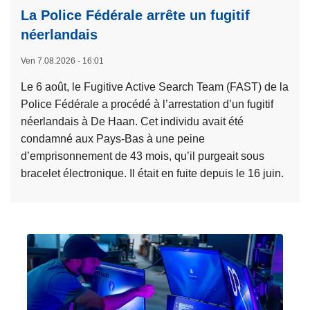
La Police Fédérale arrête un fugitif
néerlandais
Ven 7.08.2026 - 16:01
Le 6 août, le Fugitive Active Search Team (FAST) de la
Police Fédérale a procédé à l’arrestation d’un fugitif
néerlandais à De Haan. Cet individu avait été
condamné aux Pays-Bas à une peine
d’emprisonnement de 43 mois, qu’il purgeait sous
bracelet électronique. Il était en fuite depuis le 16 juin.
L
i
r
e
l
a
s