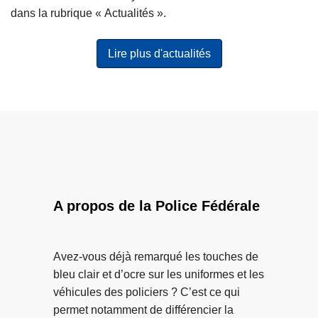
i
y
dans la rubrique « Actualités ».
t
s
e
t
Lire plus d'actualités
à
è
p
m
r
e
o
e
p
s
o
t
s
u
B
n
l
m
A propos de la Police Fédérale
u
é
e
t
H
i
Avez-vous déjà remarqué les touches de
e
e
bleu clair et d’ocre sur les uniformes et les
a
r
véhicules des policiers ? C’est ce qui
r
d
permet notamment de différencier la