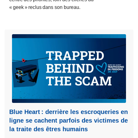
e
« geek » reclus dans son bureau.
F
L
é
i
d
r
é
e
r
l
a
a
l
s
e
u
a
i
r
t
r
e
ê
à
t
p
Blue Heart : derrière les escroqueries en
e
r
u
ligne se cachent parfois des victimes de
o
n
la traite des êtres humains
p
f