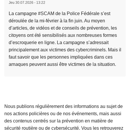
o
Jeu 30.07.2026 - 13:22
u
s
g
La campagne #SCAM de la Police Fédérale s’est
«
i
déroulée de la mi-février à la fin juin. Au moyen
A
t
d’articles, de vidéos et de conseils de prévention, les
d
i
citoyens ont été sensibilisés aux nombreuses formes
m
f
d’escroquerie en ligne. La campagne s’adressait
i
n
principalement aux victimes des cybercriminels. Mais il
n
é
faut savoir que les personnes impliquées dans ces
i
e
arnaques peuvent aussi être victimes de la situation.
s
r
L
t
l
i
r
a
r
a
n
e
t
d
l
e
a
Nous publions régulièrement des informations au sujet de
a
u
i
nos actions policières ou de nos événements, mais aussi
s
r
s
des contenus centrés sur la prévention en matière de
u
s
sécurité routière ou de cybersécurité. Vous les retrouverez