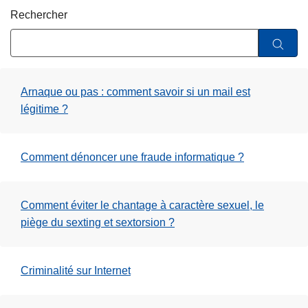
e
c
Rechercher
i
p
a
l
Arnaque ou pas : comment savoir si un mail est
légitime ?
Comment dénoncer une fraude informatique ?
Comment éviter le chantage à caractère sexuel, le
piège du sexting et sextorsion ?
Criminalité sur Internet