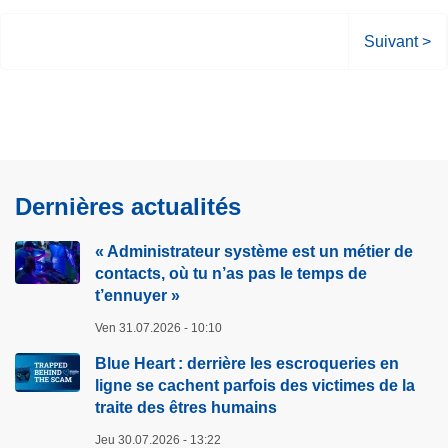
P
Suivant >
a
g
e
s
u
i
Dernières actualités
v
a
« Administrateur système est un métier de
n
contacts, où tu n’as pas le temps de
t
t’ennuyer »
e
Ven 31.07.2026 - 10:10
Blue Heart : derrière les escroqueries en
ligne se cachent parfois des victimes de la
traite des êtres humains
Jeu 30.07.2026 - 13:22