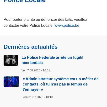
Police Locale
e
c
i
p
Pour porter plainte ou dénoncer des faits, veuillez
a
contacter votre Police Locale:
www.police.be
l
Dernières actualités
La Police Fédérale arrête un fugitif
néerlandais
Ven 7.08.2026 - 16:01
« Administrateur système est un métier de
contacts, où tu n’as pas le temps de
t’ennuyer »
Ven 31.07.2026 - 10:10