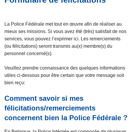
Formulaire de félicitations
e
c
i
p
La Police Fédérale met tout en œuvre afin de réaliser au
a
mieux ses missions. Si vous avez été (très) satisfait de nos
l
services, vous pouvez l’exprimer ici. Les remerciements
(ou félicitations) seront transmis au(x) membre(s) du
personnel concerné(s).
Veuillez prendre connaissance des quelques informations
utiles ci-dessous pour être certain que votre message soit
bien reçu:
Comment savoir si mes
félicitations/remerciements
concernent bien la Police Fédérale ?
En Belgique, la Police Intégrée est composée de plusieurs