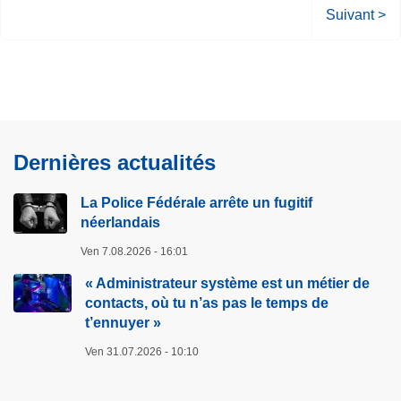
P
Suivant >
a
g
e
s
u
i
Dernières actualités
v
a
La Police Fédérale arrête un fugitif
n
néerlandais
t
Ven 7.08.2026 - 16:01
e
« Administrateur système est un métier de
contacts, où tu n’as pas le temps de
t’ennuyer »
Ven 31.07.2026 - 10:10