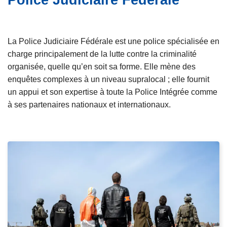
Police Judiciaire Fédérale
e
c
i
p
La Police Judiciaire Fédérale est une police spécialisée en
a
charge principalement de la lutte contre la criminalité
l
organisée, quelle qu’en soit sa forme. Elle mène des
enquêtes complexes à un niveau supralocal ; elle fournit
un appui et son expertise à toute la Police Intégrée comme
à ses partenaires nationaux et internationaux.
L
i
r
e
l
a