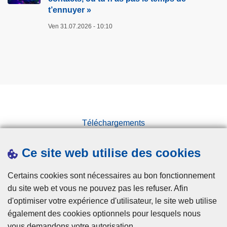
a
e
t’ennuyer »
t
l
t
i
u
s
Ven 31.07.2026 - 10:10
o
t
c
n
t
i
c
e
e
e
c
n
n
o
t
t
n
i
r
t
f
Téléchargements
a
r
i
l
Presse
e
q
Ce site web utilise des cookies
e
l
u
Statistiques
d
a
e
Campagnes
Certains cookies sont nécessaires au bon fonctionnement
e
c
du site web et vous ne pouvez pas les refuser. Afin
s
r
d'optimiser votre expérience d'utilisateur, le site web utilise
u
i
également des cookies optionnels pour lesquels nous
n
m
vous demandons votre autorisation.
i