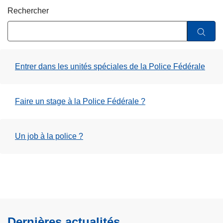
e
c
Rechercher
i
p
a
l
Entrer dans les unités spéciales de la Police Fédérale
Faire un stage à la Police Fédérale ?
Un job à la police ?
Dernières actualités