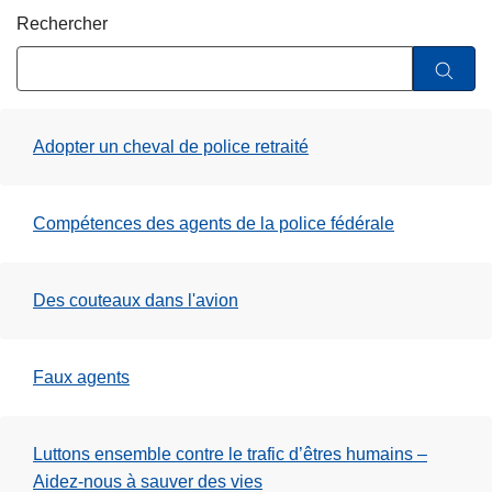
e
c
Rechercher
i
p
a
l
Adopter un cheval de police retraité
Compétences des agents de la police fédérale
Des couteaux dans l'avion
Faux agents
Luttons ensemble contre le trafic d’êtres humains –
Aidez-nous à sauver des vies