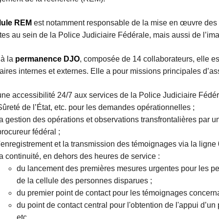
llule REM
est notamment responsable de la mise en œuvre des p
es au sein de la Police Judiciaire Fédérale, mais aussi de l’image
 à la
permanence DJO
, composée de 14 collaborateurs, elle es
aires internes et externes. Elle a pour missions principales d’ass
une accessibilité 24/7 aux services de la Police Judiciaire Fédér
Sûreté de l’État, etc. pour les demandes opérationnelles ;
la gestion des opérations et observations transfrontalières par un 
procureur fédéral ;
l'enregistrement et la transmission des témoignages via la ligne 
la continuité, en dehors des heures de service :
du lancement des premières mesures urgentes pour les pers
de la cellule des personnes disparues ;
du premier point de contact pour les témoignages concernan
du point de contact central pour l'obtention de l'appui d’un 
etc.