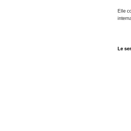
Elle c
intern
Le se