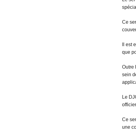
spécia
Ce ser
couver
Il est
que po
Outre 
sein d
applic
Le DJO
offici
Ce ser
une co