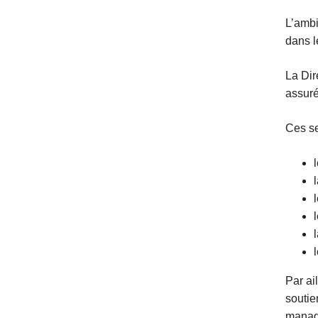
L’ambi
dans l
La Dir
assuré
Ces se
Par ai
soutie
manag