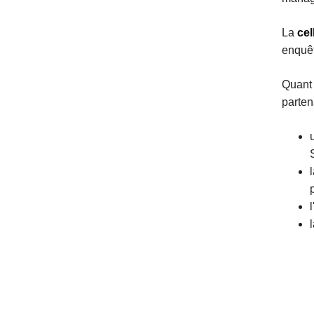
La
ce
enquêt
Quant
parten