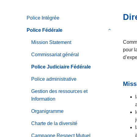
e
c
i
Dir
Police Intégrée
p
a
Police Fédérale
le
l
sous-
Comme 
Mission Statement
menu
pour l
de
Commissariat général
d’expe
Police
Police Judiciaire Fédérale
Fédérale
Police administrative
Miss
Gestion des ressources et
Information
Organigramme
Charte de la diversité
Campagne Respect Mutuel