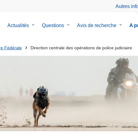
Autres in
Actualités
le
Questions
le
Avis de recherche
le
A p
sous-
sous-
sous-
menu
menu
menu
ire Fédérale
Direction centrale des opérations de police judiciaire
de
de
de
Actualités
Questions
Avis
de
recherch