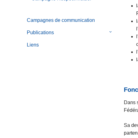
Campagnes de communication
Publications
le
sous-
Liens
menu
de
Publications
Fonc
Dans s
Fédéra
Sa dev
parten