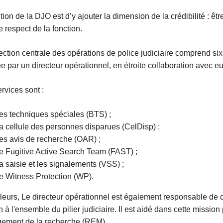
tion de la DJO est d’y ajouter la dimension de la crédibilité : être
e respect de la fonction.
ection centrale des opérations de police judiciaire comprend six
e par un directeur opérationnel, en étroite collaboration avec eu
rvices sont :
les techniques spéciales (BTS) ;
la cellule des personnes disparues (CelDisp) ;
les avis de recherche (OAR) ;
le Fugitive Active Search Team (FAST) ;
la saisie et les signalements (VSS) ;
le Witness Protection (WP).
lleurs, Le directeur opérationnel est également responsable de 
n à l'ensemble du pilier judiciaire. Il est aidé dans cette mission
ement de la recherche (REM).