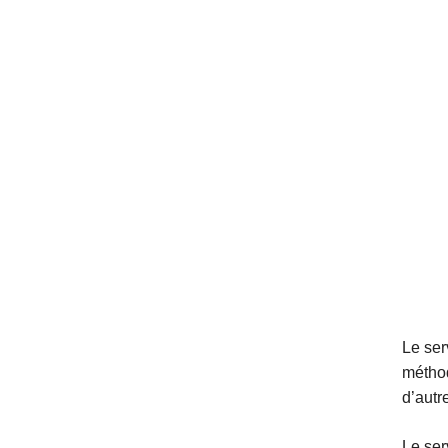
Le ser
méthod
d’autr
Le ser