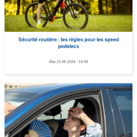
s
u
i
t
e
à
Sécurité routière : les règles pour les speed
pedelecs
p
r
Mar 23.06.2026 - 14:58
o
p
o
s
L
S
i
é
r
c
e
u
l
r
a
i