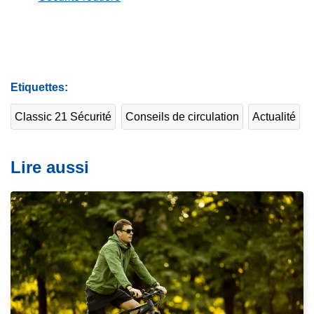
Etiquettes
Classic 21 Sécurité
Conseils de circulation
Actualité
Lire aussi
L
i
r
e
l
a