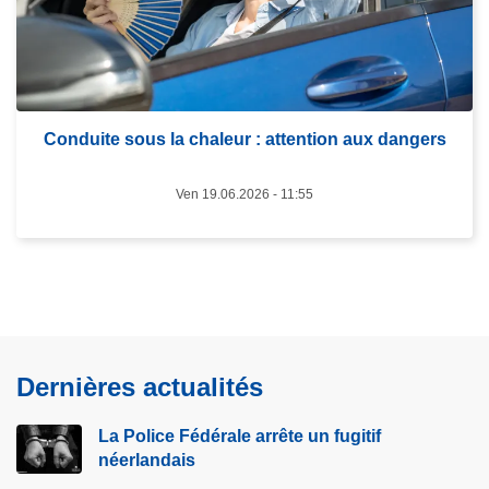
s
t
u
é
i
r
t
o
e
u
à
Conduite sous la chaleur : attention aux dangers
t
p
i
r
Ven 19.06.2026 - 11:55
è
o
r
p
e
o
:
s
l
C
e
o
s
Dernières actualités
n
r
d
è
La Police Fédérale arrête un fugitif
u
g
néerlandais
i
l