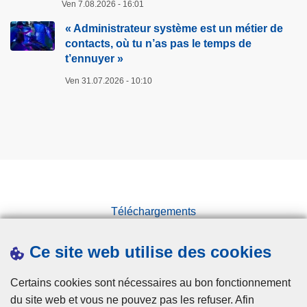
t
e
Ven 7.08.2026 - 16:01
e
s
« Administrateur système est un métier de
s
p
contacts, où tu n’as pas le temps de
o
o
t’ennuyer »
u
u
Ven 31.07.2026 - 10:10
s
r
l
l
a
e
c
s
h
s
a
p
l
e
e
e
Téléchargements
u
d
Presse
r
p
Ce site web utilise des cookies
Statistiques
:
e
a
Campagnes
d
Certains cookies sont nécessaires au bon fonctionnement
t
e
du site web et vous ne pouvez pas les refuser. Afin