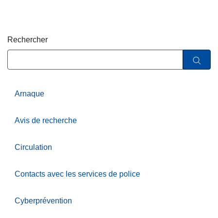
e
c
i
p
Rechercher
a
l
Arnaque
Avis de recherche
Circulation
Contacts avec les services de police
Cyberprévention