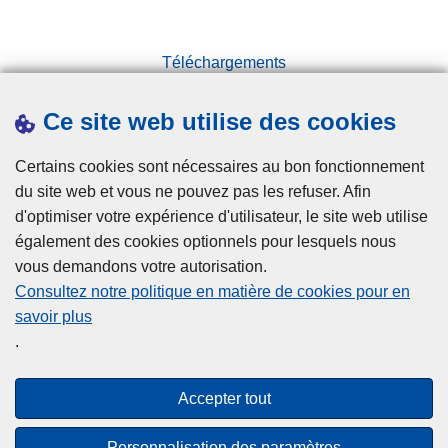
l
r
a
e
n
Téléchargements
l
d
e
Presse
a
s
Ce site web utilise des cookies
Statistiques
i
e
s
Campagnes
s
Certains cookies sont nécessaires au bon fonctionnement
c
du site web et vous ne pouvez pas les refuser. Afin
r
d'optimiser votre expérience d'utilisateur, le site web utilise
o
également des cookies optionnels pour lesquels nous
q
vous demandons votre autorisation.
u
Consultez notre politique en matière de cookies pour en
e
savoir plus
Disclaimer
r
.
Privacy
i
Cookies
e
Accepter tout
s
Accessibilité
e
Personnalisation des paramètres