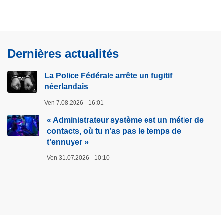
r
s
r
B
ê
l
t
u
Dernières actualités
e
e
u
H
La Police Fédérale arrête un fugitif
n
e
néerlandais
f
a
u
Ven 7.08.2026 - 16:01
r
g
t
« Administrateur système est un métier de
i
contacts, où tu n’as pas le temps de
t
t’ennuyer »
:
i
d
Ven 31.07.2026 - 10:10
f
e
n
r
é
r
e
i
r
è