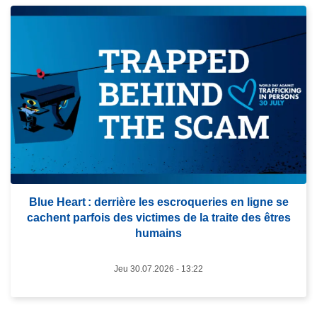
s
L
L
a
i
P
r
o
e
l
l
i
a
c
s
e
u
F
i
é
t
d
Blue Heart : derrière les escroqueries en ligne se
e
é
cachent parfois des victimes de la traite des êtres
à
r
humains
p
a
r
l
Jeu 30.07.2026 - 13:22
o
e
p
a
o