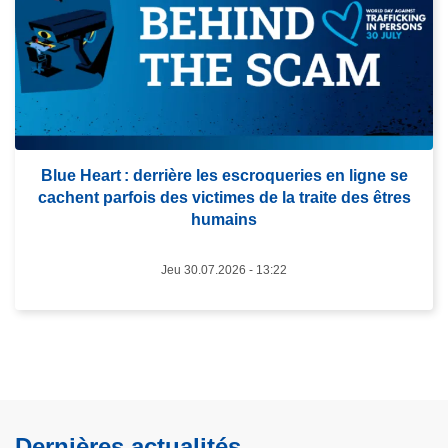
e
l
l
i
a
c
s
e
u
F
i
é
t
d
Blue Heart : derrière les escroqueries en ligne se
e
é
cachent parfois des victimes de la traite des êtres
à
r
humains
p
a
r
l
Jeu 30.07.2026 - 13:22
o
e
p
a
o
r
s
r
B
ê
l
t
u
Dernières actualités
e