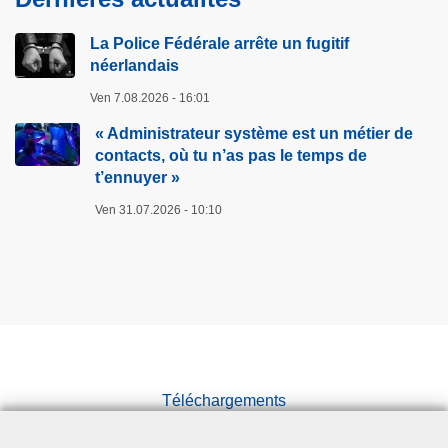
e
u
H
La Police Fédérale arrête un fugitif
n
e
néerlandais
f
a
u
Ven 7.08.2026 - 16:01
r
g
t
« Administrateur système est un métier de
i
contacts, où tu n’as pas le temps de
t
t’ennuyer »
:
i
d
Ven 31.07.2026 - 10:10
f
e
n
r
é
r
e
i
r
è
l
r
a
e
n
Téléchargements
l
d
e
Presse
a