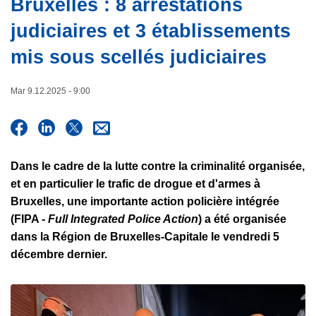
Bruxelles : 8 arrestations
e
c
judiciaires et 3 établissements
i
p
mis sous scellés judiciaires
a
l
Mar 9.12.2025 - 9:00
Dans le cadre de la lutte contre la criminalité organisée,
et en particulier le trafic de drogue et d'armes à
Bruxelles, une importante action policière intégrée
(FIPA -
Full Integrated Police Action
) a été organisée
dans la Région de Bruxelles-Capitale le vendredi 5
décembre dernier.