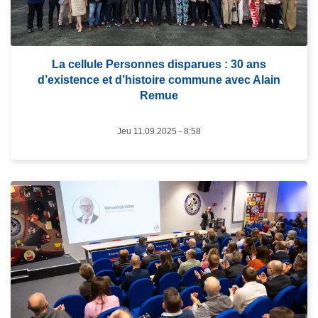
s
u
i
t
La cellule Personnes disparues : 30 ans
e
d’existence et d’histoire commune avec Alain
Remue
à
p
Jeu 11.09.2025 - 8:58
r
o
p
o
L
s
i
L
r
a
e
c
l
e
a
l
s
l