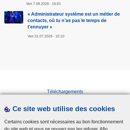
e
Ven 7.08.2026 - 16:01
u
T
e
« Administrateur système est un métier de
e
s
contacts, où tu n’as pas le temps de
c
:
t’ennuyer »
h
3
Ven 31.07.2026 - 10:10
n
0
i
a
q
n
u
s
e
d
e
’
t
e
S
Téléchargements
x
c
i
Presse
i
s
Ce site web utilise des cookies
Statistiques
e
t
Campagnes
n
e
Certains cookies sont nécessaires au bon fonctionnement
t
n
du site web et vous ne pouvez pas les refuser. Afin