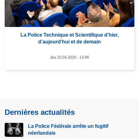
u
u
i
l
t
e
e
P
à
La Police Technique et Scientifique d’hier,
e
d’aujourd'hui et de demain
p
r
r
s
o
Jeu 10.04.2025 - 13:46
o
p
n
o
n
s
e
L
s
a
d
P
i
Dernières actualités
o
s
l
p
La Police Fédérale arrête un fugitif
i
a
néerlandais
c
r