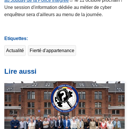
au Jobday de la Police Intégrée
le 11 octobre prochain !
Une session d'information dédiée au métier de cyber
enquêteur sera d'ailleurs au menu de la journée.
Etiquettes
Actualité
Fierté d'appartenance
Lire aussi
L
i
r
e
l
a