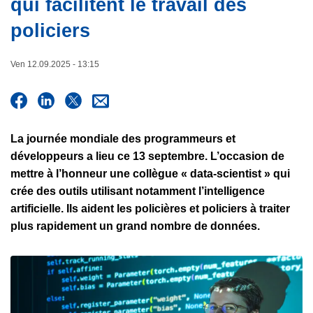
qui facilitent le travail des
e
c
policiers
i
p
a
Ven 12.09.2025 - 13:15
l
La journée mondiale des programmeurs et
développeurs a lieu ce 13 septembre. L’occasion de
mettre à l’honneur une collègue « data-scientist » qui
crée des outils utilisant notamment l’intelligence
artificielle. Ils aident les policières et policiers à traiter
plus rapidement un grand nombre de données.