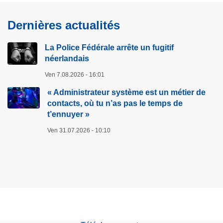
s
o
V
t
Dernières actualités
i
o
c
…
La Police Fédérale arrête un fugitif
t
e
néerlandais
i
t
Ven 7.08.2026 - 16:01
m
s
e
« Administrateur système est un métier de
o
d
contacts, où tu n’as pas le temps de
u
t’ennuyer »
e
d
p
Ven 31.07.2026 - 10:10
a
r
i
o
n
p
,
o
v
s
o
h
u
a
s