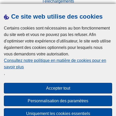
Téléchargements
i
p
n
Presse
e
e
Ce site web utilise des cookies
r
Statistiques
u
d
Campagnes
x
Certains cookies sont nécessaires au bon fonctionnement
e
s
du site web et vous ne pouvez pas les refuser. Afin
z
u
d'optimiser votre expérience d'utilisateur, le site web utilise
l
r
également des cookies optionnels pour lesquels nous
e
l
vous demandons votre autorisation.
c
e
Consultez notre politique en matière de cookies pour en
o
s
savoir plus
Disclaimer
n
r
.
t
Privacy
é
r
Cookies
s
Accepter tout
ô
Accessibilité
e
l
a
Personnalisation des paramètres
e
u
© 2026 Police.be
x
Uniquement les cookies essentiels