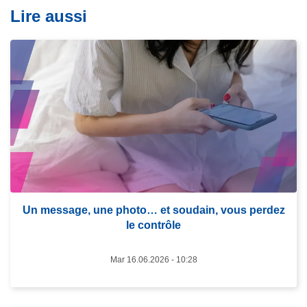
Lire aussi
L
i
r
e
l
a
s
u
i
Un message, une photo… et soudain, vous perdez
t
le contrôle
e
à
Mar 16.06.2026 - 10:28
p
r
o