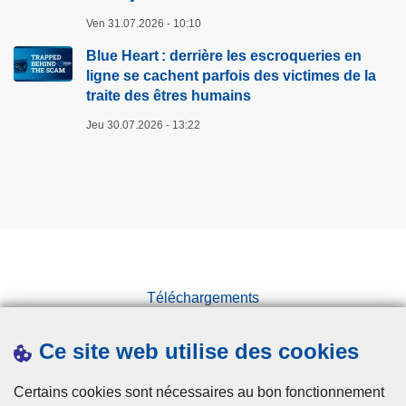
s
e
Ven 31.07.2026 - 10:10
o
n
n
Blue Heart : derrière les escroqueries en
l
n
ligne se cachent parfois des victimes de la
i
traite des êtres humains
e
g
s
Jeu 30.07.2026 - 13:22
n
c
e
o
s
n
e
d
c
a
a
m
c
n
h
Téléchargements
é
e
e
Presse
n
s
Ce site web utilise des cookies
t
Statistiques
d
p
Campagnes
a
Certains cookies sont nécessaires au bon fonctionnement
a