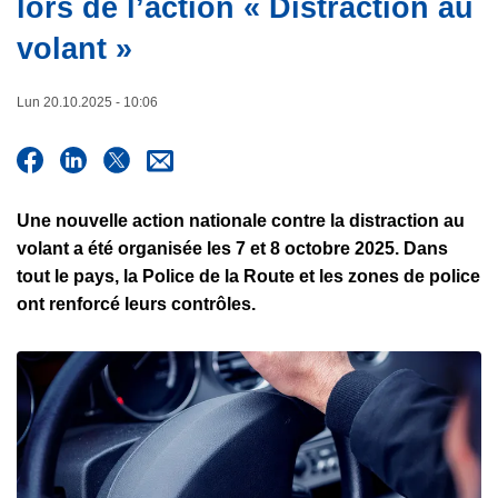
lors de l’action « Distraction au
e
c
volant »
i
p
a
Lun 20.10.2025 - 10:06
l
Une nouvelle action nationale contre la distraction au
volant a été organisée les 7 et 8 octobre 2025. Dans
tout le pays, la Police de la Route et les zones de police
ont renforcé leurs contrôles.