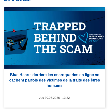
L
i
r
e
l
a
s
u
i
t
Blue Heart : derrière les escroqueries en ligne se
e
cachent parfois des victimes de la traite des êtres
à
humains
p
r
Jeu 30.07.2026 - 13:22
o
p