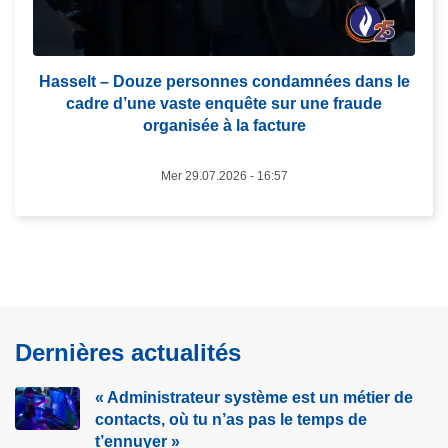
o
è
s
r
H
e
a
Hasselt – Douze personnes condamnées dans le
l
cadre d’une vaste enquête sur une fraude
s
e
organisée à la facture
s
s
e
e
Mer 29.07.2026 - 16:57
l
s
t
c
–
r
D
o
o
q
u
u
z
e
Dernières actualités
e
r
p
i
« Administrateur système est un métier de
e
e
contacts, où tu n’as pas le temps de
r
s
t’ennuyer »