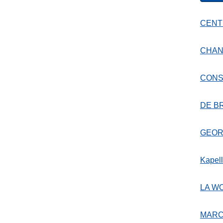
CENT
CHAN
CONS
DE B
GEOR
Kapell
LA W
MARC