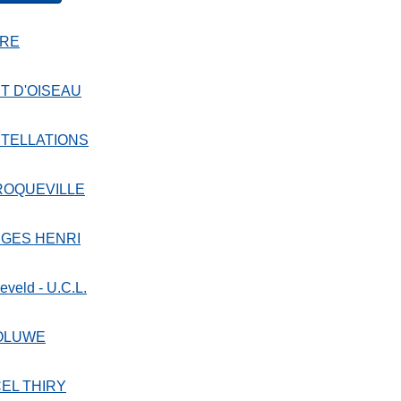
RE
T D'OISEAU
TELLATIONS
ROQUEVILLE
GES HENRI
eveld - U.C.L.
OLUWE
EL THIRY