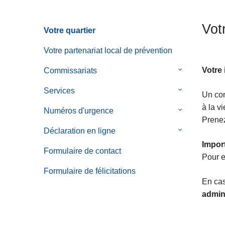
c
i
Vot
Votre quartier
p
a
Votre partenariat local de prévention
l
Votre 
Commissariats
le
sous-
Services
le
Un con
menu
sous-
à la vi
de
Numéros d'urgence
le
menu
Prenez
Commissaria
sous-
de
Déclaration en ligne
le
menu
Services
sous-
Import
de
Formulaire de contact
menu
Pour e
Numéros
de
Formulaire de félicitations
d'urgence
Déclaration
En ca
en
admin
ligne