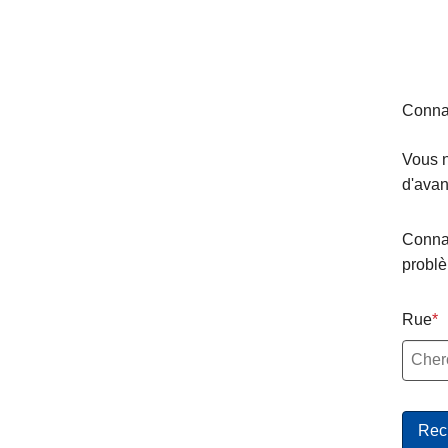
Connai
Vous n
d'avan
Connai
probl
Rue