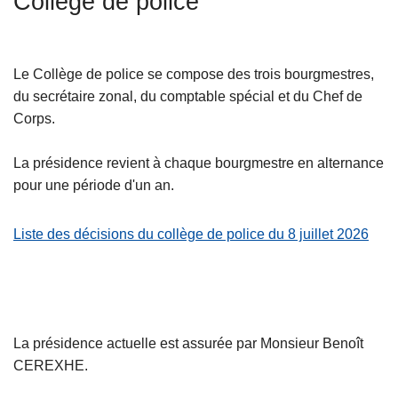
Collège de police
c
i
p
Le Collège de police se compose des trois bourgmestres,
a
du secrétaire zonal, du comptable spécial et du Chef de
l
Corps.
La présidence revient à chaque bourgmestre en alternance
pour une période d'un an.
Liste des décisions du collège de police du 8 juillet 2026
La présidence actuelle est assurée par Monsieur Benoît
CEREXHE.