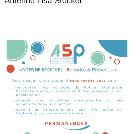
Antenne Lisa Stockel
c
i
p
a
l