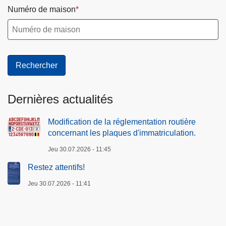
i
e
Numéro de maison
n
r
t
t
-
P
i
e
r
Dernières actualités
r
e
Modification de la réglementation routière
concernant les plaques d'immatriculation.
Jeu 30.07.2026 - 11:45
Restez attentifs!
Jeu 30.07.2026 - 11:41