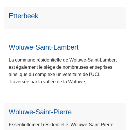
u
Etterbeek
it
e
L
à
ir
p
e
r
Woluwe-Saint-Lambert
l
o
a
p
La commune résidentielle de Woluwe-Saint-Lambert
s
o
est également le siège de nombreuses entreprises
u
s
ainsi que du complexe universitaire de l'UCL
it
E
L
Traversée par la vallée de la Woluwe,
e
t
ir
à
t
e
p
e
l
r
r
Woluwe-Saint-Pierre
a
o
b
s
p
e
Essentiellement résidentielle, Woluwe-Saint-Pierre
u
o