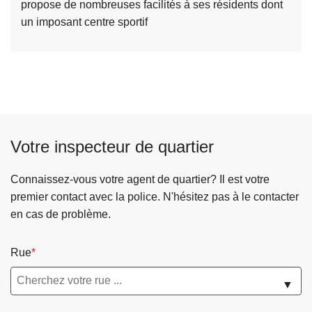
e
propose de nombreuses facilités à ses résidents dont
it
s
k
un imposant centre sportif
e
W
à
o
p
l
r
u
o
w
p
e
o
-
Votre inspecteur de quartier
s
S
W
a
o
Connaissez-vous votre agent de quartier? Il est votre
i
l
premier contact avec la police. N'hésitez pas à le contacter
n
u
en cas de problème.
t
w
-
e
L
Rue
-
a
S
▼
m
a
b