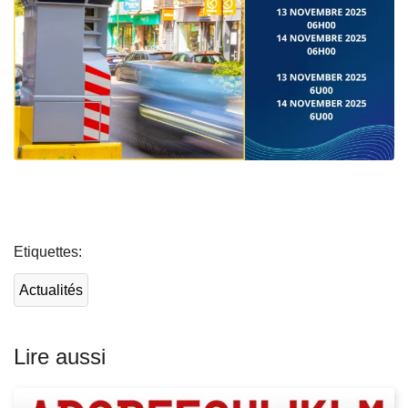
L
ir
Etiquettes
e
l
Actualités
a
s
u
Lire aussi
it
e