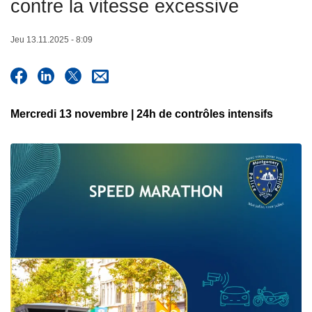
contre la vitesse excessive
c
i
Jeu 13.11.2025 - 8:09
p
a
l
Mercredi 13 novembre | 24h de contrôles intensifs