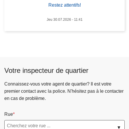
n
i
Restez attentifs!
r
f
o
s
Jeu 30.07.2026 - 11:41
u
!
t
i
è
r
e
c
Votre inspecteur de quartier
o
n
Connaissez-vous votre agent de quartier? Il est votre
c
premier contact avec la police. N'hésitez pas à le contacter
e
en cas de problème.
r
n
Rue
a
n
▼