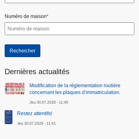
t
l
Numéro de maison
e
s
p
l
a
q
u
Dernières actualités
e
s
Modification de la réglementation routière
d
concernant les plaques d'immatriculation.
'
Jeu 30.07.2026 - 11:45
i
m
Restez attentifs!
m
Jeu 30.07.2026 - 11:41
a
t