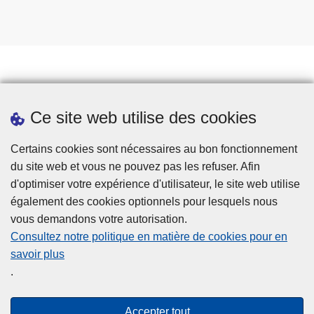
r
i
c
u
l
a
Prendre rendez-vous
Ce site web utilise des cookies
t
Téléchargements
i
Presse
Certains cookies sont nécessaires au bon fonctionnement
o
du site web et vous ne pouvez pas les refuser. Afin
n
d'optimiser votre expérience d'utilisateur, le site web utilise
.
également des cookies optionnels pour lesquels nous
vous demandons votre autorisation.
Consultez notre politique en matière de cookies pour en
savoir plus
Disclaimer
.
Privacy
Cookies
Accepter tout