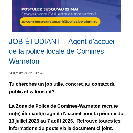
e
u
u
x
r
:
s
q
:
u
a
JOB ÉTUDIANT – Agent d'accueil
e
t
de la police locale de Comines-
l
t
q
Warneton
e
u
n
L
Mar 5.05.2026 - 15:42
e
t
ir
s
i
Tu cherches un job utile, concret, au contact du
e
c
o
public et valorisant?
l
o
n
a
n
La Zone de Police de Comines-Warneton recrute
,
s
s
un(e) étudiant(e) agent d’accueil pour la période du
l
u
e
13 juillet 2026 au 7 août 2026.. Retrouve toutes les
a
it
i
informations du poste via le document ci-joint.
b
e