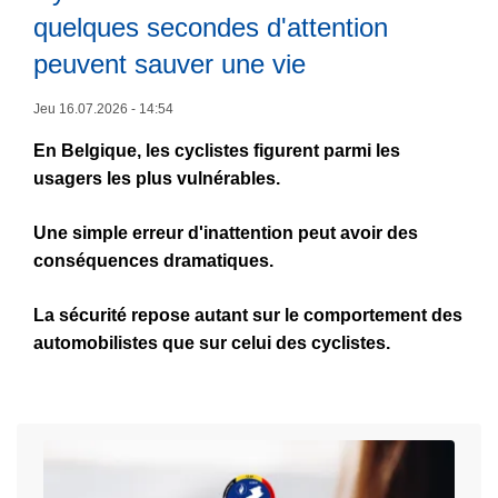
e
quelques secondes d'attention
m
peuvent sauver une vie
é
g
Jeu 16.07.2026 - 14:54
L
o
ir
t
En Belgique, les cyclistes figurent parmi les
e
j
usagers les plus vulnérables.
l
e
Une simple erreur d'inattention peut avoir des
a
t
conséquences dramatiques.
s
é
u
a
La sécurité repose autant sur le comportement des
it
u
automobilistes que sur celui des cyclistes.
e
s
à
o
p
l
r
p
o
e
p
u