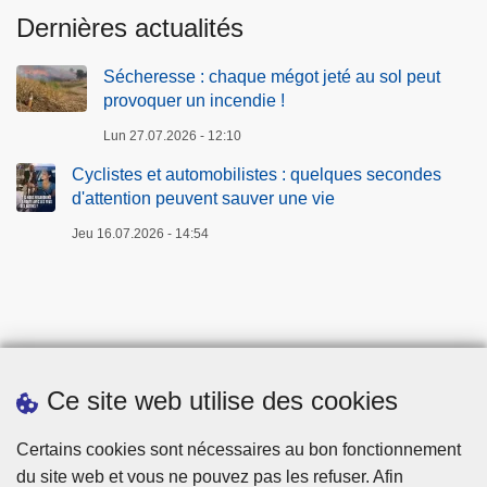
Dernières actualités
m
i
Sécheresse : chaque mégot jeté au sol peut
n
provoquer un incendie !
e
s
Lun 27.07.2026 - 12:10
-
Cyclistes et automobilistes : quelques secondes
W
d'attention peuvent sauver une vie
a
Jeu 16.07.2026 - 14:54
r
n
e
t
o
n
Ce site web utilise des cookies
:
u
Téléchargements
Certains cookies sont nécessaires au bon fonctionnement
n
du site web et vous ne pouvez pas les refuser. Afin
e