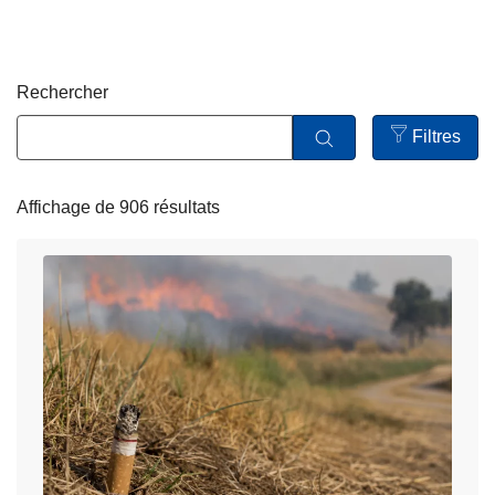
c
i
p
Rechercher
a
l
Filtres
Open
filters
Affichage de 906 résultats