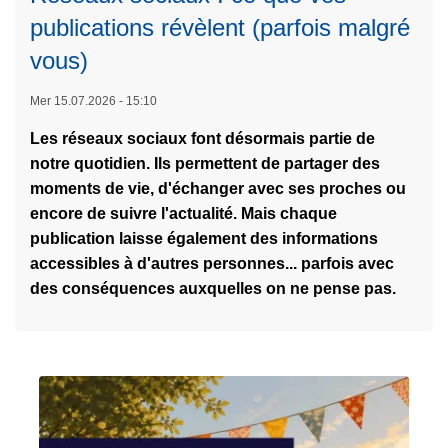
o
i
publications révèlent (parfois malgré
b
e
vous)
i
!
l
L
Mer 15.07.2026 - 15:10
i
ir
s
Les réseaux sociaux font désormais partie de
e
t
notre quotidien. Ils permettent de partager des
l
e
moments de vie, d'échanger avec ses proches ou
a
s
encore de suivre l'actualité. Mais chaque
s
:
publication laisse également des informations
u
q
accessibles à d'autres personnes... parfois avec
it
u
des conséquences auxquelles on ne pense pas.
e
e
à
l
p
q
r
u
o
e
p
s
o