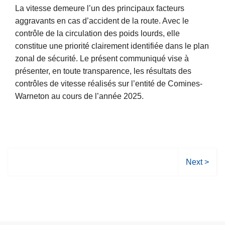
a
a
La vitesse demeure l’un des principaux facteurs
ir
i
n
i
aggravants en cas d’accident de la route. Avec le
e
o
t
s
contrôle de la circulation des poids lourds, elle
l
n
s
s
constitue une priorité clairement identifiée dans le plan
a
s
e
zonal de sécurité. Le présent communiqué vise à
s
r
présenter, en toute transparence, les résultats des
u
l
contrôles de vitesse réalisés sur l’entité de Comines-
it
i
Warneton au cours de l’année 2025.
e
b
à
r
p
e
r
p
o
o
p
P
Next >
u
o
a
r
s
g
l
V
e
a
i
s
s
t
u