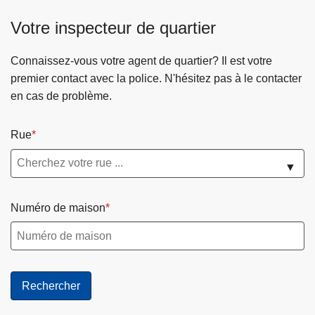
é
e
i
Votre inspecteur de quartier
c
s
v
u
s
a
Connaissez-vous votre agent de quartier? Il est votre
r
e
n
premier contact avec la police. N'hésitez pas à le contacter
i
s
t
en cas de problème.
t
c
e
é
o
Rue
d
n
e
t
▼
t
r
o
ô
u
l
Numéro de maison
s
é
e
s
à
C
o