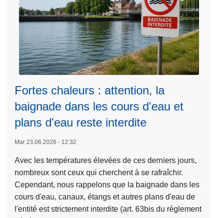
i
r
F
e
é
e
v
s
è
t
l
i
e
v
n
a
Fortes chaleurs : attention, la
t
l
baignade dans les cours d'eau et
(
s
p
,
plans d'eau reste interdite
L
a
d
ir
Mar 23.06.2026 - 12:32
r
u
e
f
c
Avec les températures élevées de ces derniers jours,
l
o
a
nombreux sont ceux qui cherchent à se rafraîchir.
a
i
s
Cependant, nous rappelons que la baignade dans les
s
s
s
cours d'eau, canaux, étangs et autres plans d'eau de
u
m
e
l'entité est strictement interdite (art. 63bis du règlement
it
a
s