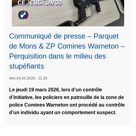
u
–
s
t
A
d
e
g
'
s
e
e
é
n
a
Communiqué de presse – Parquet
c
t
u
de Mons & ZP Comines Warneton –
u
d
e
L
r
Perquisition dans le milieu des
'
t
ir
i
a
stupéfiants
p
e
t
c
l
l
é
Ven 24.04.2026 - 11:35
c
a
a
!
u
n
Le jeudi 19 mars 2026, lors d’un contrôle
s
e
s
d’initiative, les policiers en patrouille de la zone de
u
i
d
police Comines Warneton ont procédé au contrôle
it
l
'
d’un individu ayant un comportement suspect.
e
d
e
à
e
a
p
l
u
r