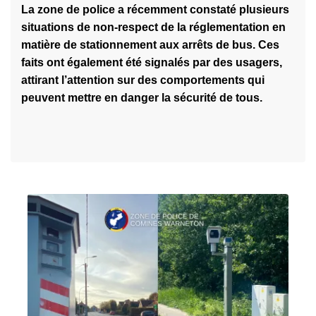
n
La zone de police a récemment constaté plusieurs
ir
u
–
situations de non-respect de la réglementation en
e
x
P
matière de stationnement aux arrêts de bus. Ces
l
p
e
faits ont également été signalés par des usagers,
a
r
r
attirant l’attention sur des comportements qui
s
é
q
peuvent mettre en danger la sécurité de tous.
u
t
u
it
e
i
e
x
s
à
t
i
p
e
t
r
p
i
o
o
o
p
u
n
o
r
d
s
p
a
A
é
n
r
n
s
r
é