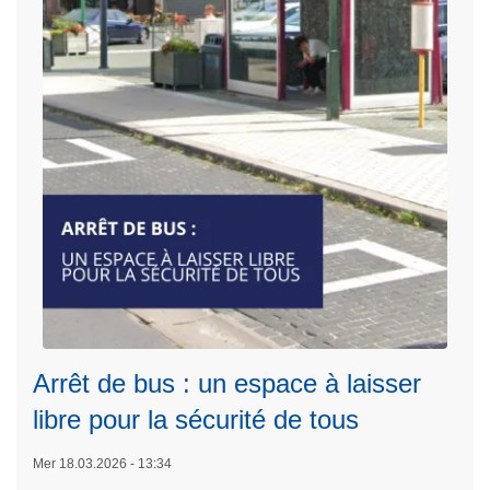
s
p
&
e
Z
l
P
à
C
l
o
a
m
v
i
i
n
g
e
i
s
l
W
a
a
n
r
c
Arrêt de bus : un espace à laisser
n
e
e
libre pour la sécurité de tous
:
t
f
Mer 18.03.2026 - 13:34
o
L
a