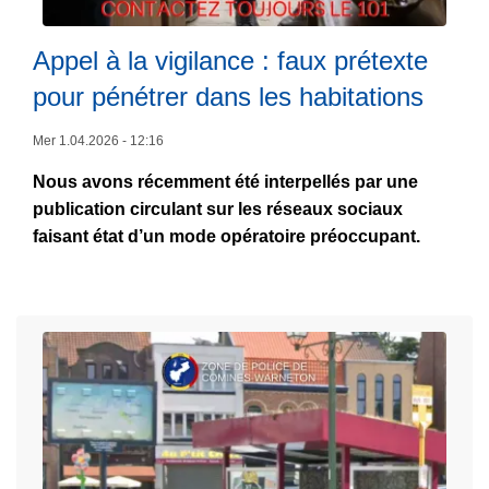
i
L
e
n
ir
s
Appel à la vigilance : faux prétexte
e
e
s
pour pénétrer dans les habitations
s
l
e
-
a
–
Mer 1.04.2026 - 12:16
W
s
P
a
Nous avons récemment été interpellés par une
u
a
r
publication circulant sur les réseaux sociaux
it
r
n
faisant état d’un mode opératoire préoccupant.
e
q
e
à
u
t
p
e
o
r
t
n
o
d
p
e
o
M
s
o
A
n
p