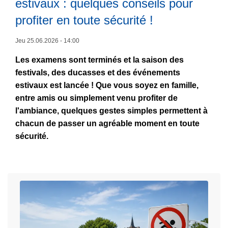
estivaux : quelques conseils pour
n
q
profiter en toute sécurité !
p
u
e
e
L
Jeu 25.06.2026 - 14:00
u
v
ir
v
o
Les examens sont terminés et la saison des
e
e
s
festivals, des ducasses et des événements
l
n
p
estivaux est lancée ! Que vous soyez en famille,
a
t
u
entre amis ou simplement venu profiter de
s
s
b
l'ambiance, quelques gestes simples permettent à
u
a
l
chacun de passer un agréable moment en toute
it
u
i
sécurité.
e
v
c
à
e
a
p
r
t
r
u
i
o
n
o
p
e
n
o
v
s
s