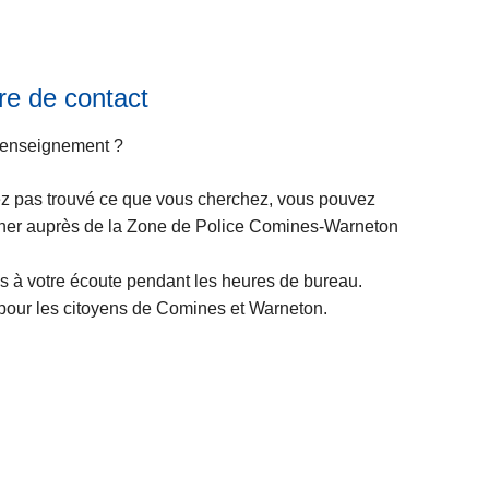
d
it
'
e
u
à
r
p
re de contact
g
r
e
o
renseignement ?
n
p
c
o
ez pas trouvé ce que vous cherchez, vous pouvez
e
s
ner auprès de la Zone de Police Comines-Warneton
D
L
é
ir
à votre écoute pendant les heures de bureau.
c
e
our les citoyens de Comines et Warneton.
l
l
a
a
r
s
a
u
t
it
i
e