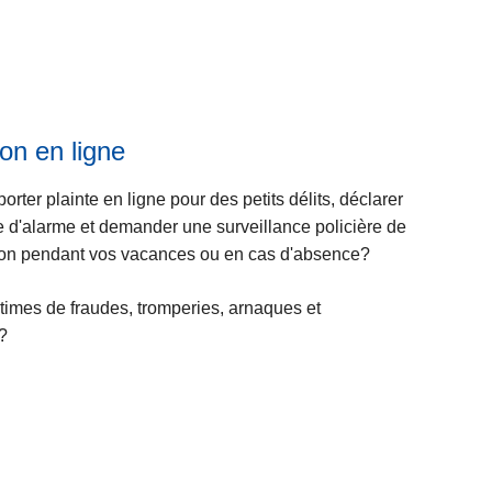
c
s
e
u
s
it
e
à
p
on en ligne
r
o
orter plainte en ligne pour des petits délits, déclarer
p
e d'alarme et demander une surveillance policière de
o
tion pendant vos vacances ou en cas d'absence?
s
N
L
times de fraudes, tromperies, arnaques et
u
ir
?
m
e
é
l
r
a
o
s
s
u