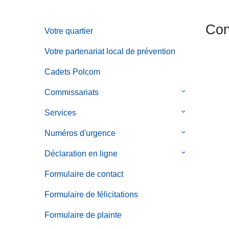
c
i
Con
Votre quartier
p
a
Votre partenariat local de prévention
l
Cadets Polcom
Commissariats
le
sous-
Services
le
menu
sous-
de
Numéros d'urgence
le
menu
Commissaria
sous-
de
Déclaration en ligne
le
menu
Services
sous-
de
Formulaire de contact
menu
Numéros
de
Formulaire de félicitations
d'urgence
Déclaration
Formulaire de plainte
en