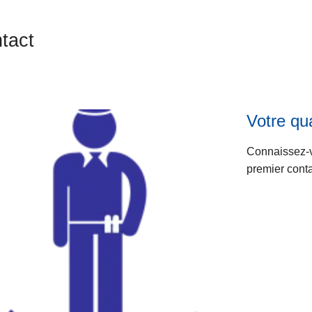
tact
Votre qua
Connaissez-vo
premier conta
ts