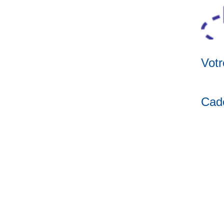
ligne
Votr
Cad