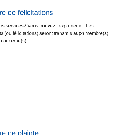
o
à
n
p
e de félicitations
e
r
n
o
nos services? Vous pouvez l’exprimer ici. Les
l
p
 (ou félicitations) seront transmis au(x) membre(s)
i
o
 concerné(s).
g
s
n
F
L
e
o
ir
r
e
m
l
u
a
l
s
a
u
i
it
r
e
e
à
d
p
re de plainte