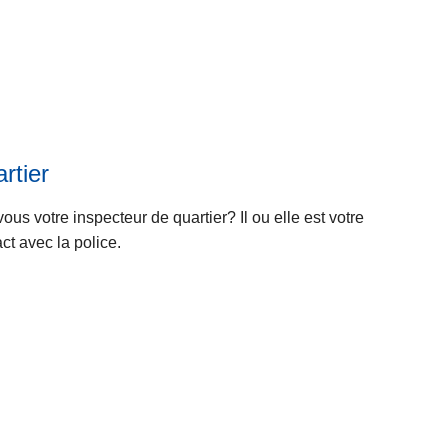
rtier
us votre inspecteur de quartier? Il ou elle est votre
ct avec la police.
L
ir
e
l
L
a
ir
s
e