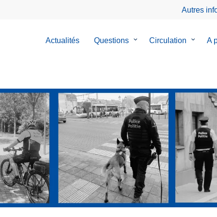
Autres in
Actualités
Questions
le
Circulation
le
A 
sous-
sous-
menu
menu
de
de
Questions
Circulat