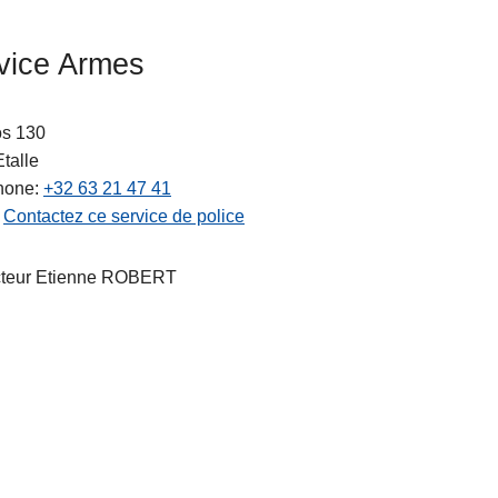
vice Armes
os 130
Etalle
hone
+32 63 21 47 41
Contactez ce service de police
ts
cteur Etienne ROBERT