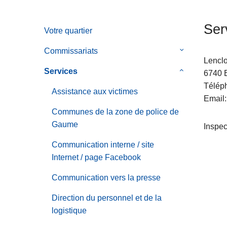
c
i
Ser
Votre quartier
p
a
Commissariats
le
l
Lencl
sous-
Services
le
6740
menu
sous-
Télép
de
Assistance aux victimes
menu
Email
Commissaria
de
Communes de la zone de police de
Services
Gaume
Inspe
Communication interne / site
Internet / page Facebook
Communication vers la presse
Direction du personnel et de la
logistique