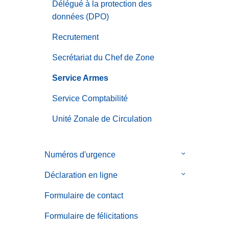
Délégué à la protection des
données (DPO)
Recrutement
Secrétariat du Chef de Zone
Service Armes
Service Comptabilité
Unité Zonale de Circulation
Numéros d'urgence
le
sous-
Déclaration en ligne
le
menu
sous-
de
Formulaire de contact
menu
Numéros
de
Formulaire de félicitations
d'urgence
Déclaration