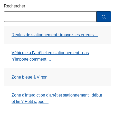
c
Rechercher
i
p
a
l
Règles de stationnement : trouvez les erreurs…
Véhicule à l’arrêt et en stationnement : pas
n’importe comment …
Zone bleue à Virton
Zone d'interdiction d'arrêt et stationnement : début
et fin ? Petit rappel...