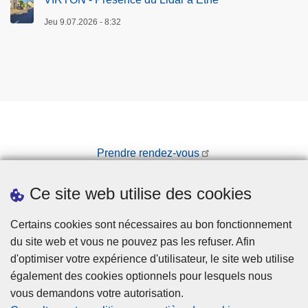
P
R
t
o
i
h
T
d
Jeu 9.07.2026 - 8:32
n
g
a
E
e
a
n
s
A
2
c
y
e
U
q
c
,
3
N
u
è
r
B
E
a
s
u
D
i
+
e
A
s
Prendre rendez-vous
d
d
T
P
e
e
Téléchargements
E
M
3
l
Ce site web utilise des cookies
U
R
Presse
.
a
L
d
5
S
Certains cookies sont nécessaires au bon fonctionnement
T
a
T
e
du site web et vous ne pouvez pas les refuser. Afin
E
n
à
m
d'optimiser votre expérience d'utilisateur, le site web utilise
R
s
V
o
également des cookies optionnels pour lesquels nous
I
l
i
i
vous demandons votre autorisation.
E
a