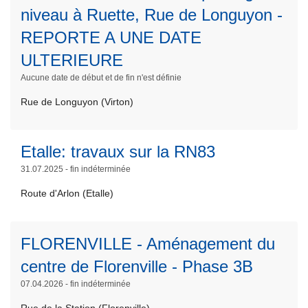
niveau à Ruette, Rue de Longuyon -
l
a
REPORTE A UNE DATE
s
L
ULTERIEURE
u
ir
Aucune date de début et de fin n'est définie
it
e
e
Rue de Longuyon (Virton)
l
à
a
p
s
Etalle: travaux sur la RN83
r
u
o
31.07.2025 - fin indéterminée
it
L
p
e
Route d'Arlon (Etalle)
ir
o
à
e
s
p
l
V
FLORENVILLE - Aménagement du
r
a
I
o
centre de Florenville - Phase 3B
s
R
p
07.04.2026 - fin indéterminée
u
T
o
it
O