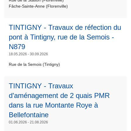
Rue de la Station (Florenville)
s
L
e
Fâche-Sainte-Anne (Florenville)
N
E
ir
à
-
t
e
p
F
a
TINTIGNY - Travaux de réfection du
l
r
e
l
a
o
pont à Tintigny, rue de la Semois -
r
l
s
p
m
N879
e
u
o
e
:
18.05.2026 - 30.09.2026
it
s
t
t
e
F
Rue de la Semois (Tintigny)
u
r
à
L
r
L
a
p
O
e
ir
v
TINTIGNY - Travaux
r
R
d
e
a
o
E
d’aménagement de 2 quais PMR
u
l
u
p
N
p
a
dans la rue Montante Roye à
x
o
V
a
s
s
Bellefontaine
s
I
s
u
u
L
T
01.06.2026 - 21.08.2026
L
s
it
r
ir
I
L