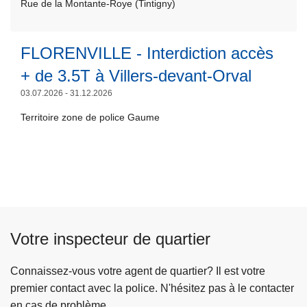
a
e
Rue de la Montante-Roye (Tintigny)
l
e
N
E
g
à
a
l
T
-
e
p
R
a
I
A
FLORENVILLE - Interdiction accès
à
r
N
s
G
m
n
o
+ de 3.5T à Villers-devant-Orval
8
u
N
é
i
p
3
03.07.2026 - 31.12.2026
it
Y
n
v
o
e
-
a
Territoire zone de police Gaume
e
s
à
T
g
a
T
p
r
e
u
I
r
a
m
à
N
o
v
e
R
T
p
a
n
u
I
o
u
t
e
G
Votre inspecteur de quartier
s
x
d
t
N
F
d
u
t
Y
L
Connaissez-vous votre agent de quartier? Il est votre
e
c
e
-
O
premier contact avec la police. N'hésitez pas à le contacter
r
e
,
T
R
en cas de problème.
é
n