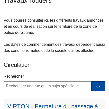
Travaux routiers
c
i
p
Vous pourrez consulter ici, les différents travaux annoncés
a
et en cours de réalisation sur le territoire de la zone de
l
police de Gaume.
Les dates de commencement des travaux dépendent aussi
des conditions météo et de la société qui les effectue.
Circulation
Rechercher
L
ir
VIRTON - Fermeture du passage à
e