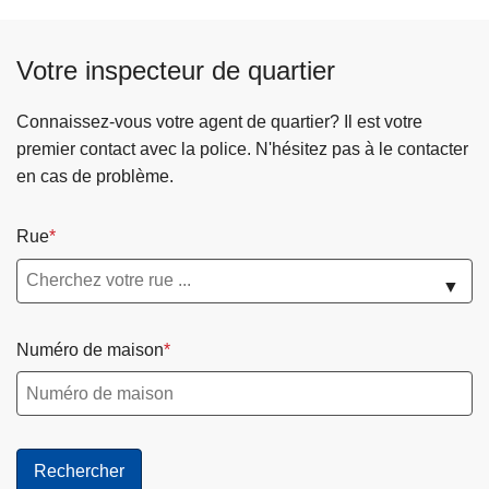
p
o
Votre inspecteur de quartier
s
O
r
Connaissez-vous votre agent de quartier? Il est votre
g
premier contact avec la police. N'hésitez pas à le contacter
a
en cas de problème.
n
i
Rue
g
r
▼
a
m
Numéro de maison
m
e
d
e
l