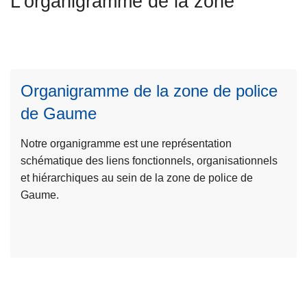
L'organigramme de la zone
c
i
p
a
l
Organigramme de la zone de police
L
ir
de Gaume
e
Notre organigramme est une représentation
l
schématique des liens fonctionnels, organisationnels
a
et hiérarchiques au sein de la zone de police de
s
Gaume.
u
it
e
à
p
r
o