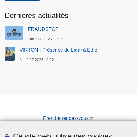
a
z
Dernières actualités
o
n
FRAUDSTOP
e
Lun 3.08.2026 - 13:29
d
e
VIRTON - Présence du Lidar à Ethe
p
Jeu 9.07.2026 - 8:32
o
l
i
c
e
d
e
Prendre rendez-vous
G
a
Téléchargements
u
Ce site web utilise des cookies