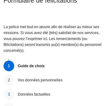
Formulaire de félicitations
c
i
p
a
La police met tout en œuvre afin de réaliser au mieux ses
l
missions. Si vous avez été (très) satisfait de nos services,
vous pouvez l’exprimer ici. Les remerciements (ou
félicitations) seront transmis au(x) membre(s) du personnel
concerné(s).
Guide de choix
Vos données personnelles
Données factuelles