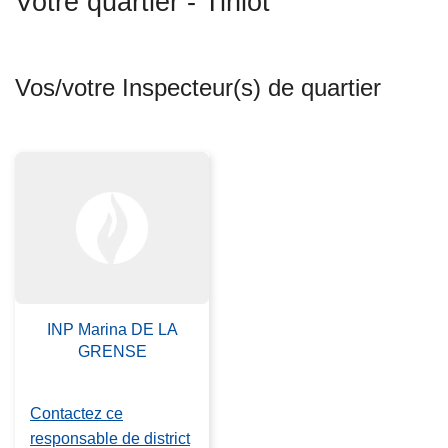
Votre quartier - Tinlot
c
i
p
Vos/votre Inspecteur(s) de quartier
a
l
INP Marina DE LA
GRENSE
Contactez ce
responsable de district