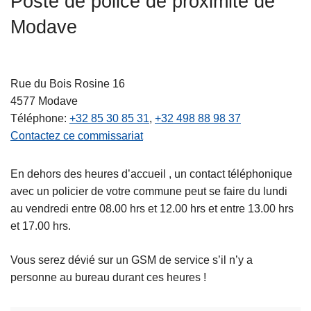
Poste de police de proximité de
c
Modave
i
p
a
l
Rue du Bois Rosine 16
4577
Modave
Téléphone
+32 85 30 85 31
+32 498 88 98 37
Contactez ce commissariat
En dehors des heures d’accueil , un contact téléphonique
avec un policier de votre commune peut se faire du lundi
au vendredi entre 08.00 hrs et 12.00 hrs et entre 13.00 hrs
et 17.00 hrs.
Vous serez dévié sur un GSM de service s’il n’y a
personne au bureau durant ces heures !