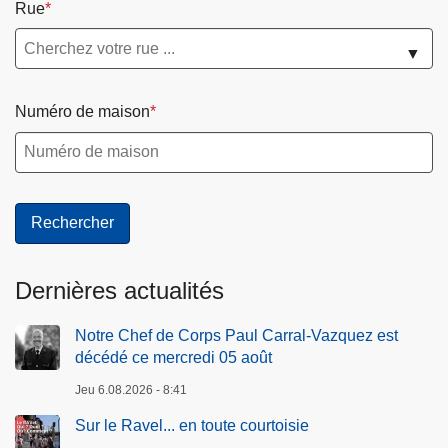
Rue
u
o
x
l
▼
v
e
o
n
l
c
Numéro de maison
s
e
d
s
e
c
m
o
a
n
z
j
Dernières actualités
o
u
u
g
Notre Chef de Corps Paul Carral-Vazquez est
t
a
décédé ce mercredi 05 août
:
l
a
e
Jeu 6.08.2026 - 8:41
d
s
Sur le Ravel... en toute courtoisie
o
!