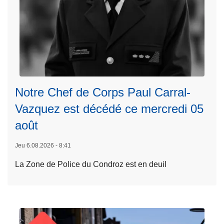
L
ir
Notre Chef de Corps Paul Carral-
e
l
Vazquez est décédé ce mercredi 05
a
août
s
u
Jeu 6.08.2026 - 8:41
it
La Zone de Police du Condroz est en deuil
e
à
p
r
o