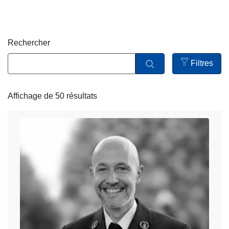
c
i
p
Rechercher
a
l
Filtres
Open
filters
Affichage de 50 résultats