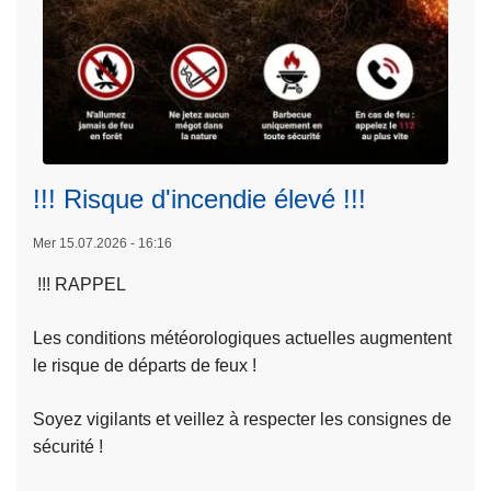
e
z
l
e
.
s
.
t
.
d
e
é
n
c
t
!!! Risque d'incendie élevé !!!
é
o
d
Mer 15.07.2026 - 16:16
u
é
t
c
!!! RAPPEL
e
L
e
c
ir
Les conditions météorologiques actuelles augmentent
m
o
e
le risque de départs de feux !
e
u
l
r
r
Soyez vigilants et veillez à respecter les consignes de
a
c
t
sécurité !
s
r
o
u
e