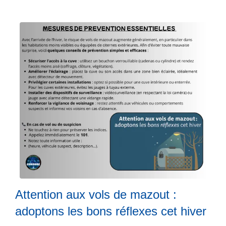
p
2
r
0
o
2
p
5
o
s
L
a
Z
P
C
L
o
ir
n
e
d
l
r
a
Attention aux vols de mazout :
o
s
z
u
adoptons les bons réflexes cet hiver
s
it