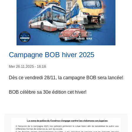
s
n
é
f
c
é
o
r
l
e
L
e
n
ir
d
c
e
Campagne BOB hiver 2025
e
e
l
P
s
a
Mer 26.11.2025 - 16:18
o
u
s
l
r
Dès ce vendredi 28/11, la campagne BOB sera lancée!
u
i
l
it
c
a
BOB célèbre sa 30e édition cet hiver!
e
e
c
à
L
y
p
i
b
r
è
e
o
g
r
p