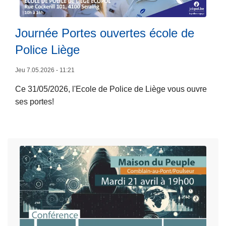
i
L
A
é
ir
s
t
e
Journée Portes ouvertes école de
t
a
l
u
Police Liège
i
a
c
r
s
e
Jeu 7.05.2026 - 11:21
e
u
s
Ce 31/05/2026, l'Ecole de Police de Liège vous ouvre
s
it
p
ses portes!
d
e
o
à
e
u
p
c
r
r
h
d
o
i
i
p
e
s
o
n
s
s
s
u
J
a
o
d