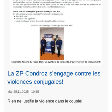
e
c
o
r
s
i
C
m
a
i
m
n
p
a
a
l
g
L
i
n
ir
t
e
e
é
B
l
La ZP Condroz s'engage contre les
O
a
B
violences conjugales!
s
h
u
i
Mar 25.11.2025 - 10:55
it
v
Rien ne justifie la violence dans le couple!
e
e
à
r