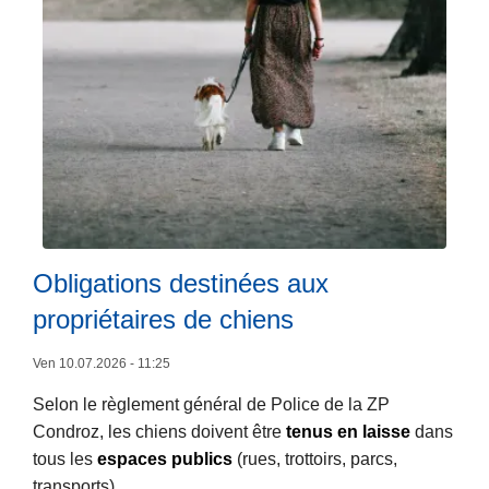
d
'
i
n
c
e
n
d
i
e
L
Obligations destinées aux
é
ir
l
propriétaires de chiens
e
e
l
Ven 10.07.2026 - 11:25
v
a
é
Selon le règlement général de Police de la ZP
s
!
Condroz, les chiens doivent être
tenus en laisse
dans
u
!
tous les
espaces publics
(rues, trottoirs, parcs,
it
!
transports).
e