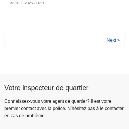
'
e
Jeu 20.11.2025 - 14:51
à
e
p
n
r
g
o
a
p
g
P
Next >
o
e
a
s
c
g
A
o
e
t
n
s
t
t
u
e
r
i
Votre inspecteur de quartier
n
e
v
t
l
a
Connaissez-vous votre agent de quartier? Il est votre
i
e
n
premier contact avec la police. N'hésitez pas à le contacter
o
s
t
en cas de problème.
n
v
e
a
i