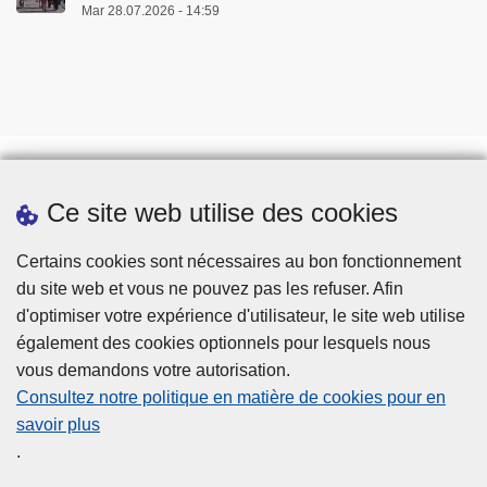
Mar 28.07.2026 - 14:59
p
t
o
n
s
l
e
s
Ce site web utilise des cookies
Téléchargements
b
Presse
o
Certains cookies sont nécessaires au bon fonctionnement
n
du site web et vous ne pouvez pas les refuser. Afin
s
d'optimiser votre expérience d'utilisateur, le site web utilise
r
également des cookies optionnels pour lesquels nous
é
vous demandons votre autorisation.
f
Consultez notre politique en matière de cookies pour en
l
savoir plus
Disclaimer
e
.
Privacy
x