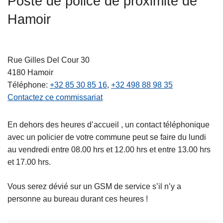
Poste de police de proximité de
c
Hamoir
i
p
a
l
Rue Gilles Del Cour 30
4180
Hamoir
Téléphone
+32 85 30 85 16
+32 498 88 98 35
Contactez ce commissariat
En dehors des heures d’accueil , un contact téléphonique
avec un policier de votre commune peut se faire du lundi
au vendredi entre 08.00 hrs et 12.00 hrs et entre 13.00 hrs
et 17.00 hrs.
Vous serez dévié sur un GSM de service s’il n’y a
personne au bureau durant ces heures !