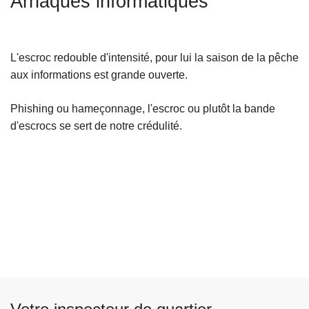
Arnaques informatiques
c
i
p
L'escroc redouble d'intensité, pour lui la saison de la pêche
a
aux informations est grande ouverte.
l
Phishing ou hameçonnage, l'escroc ou plutôt la bande
d'escrocs se sert de notre crédulité.