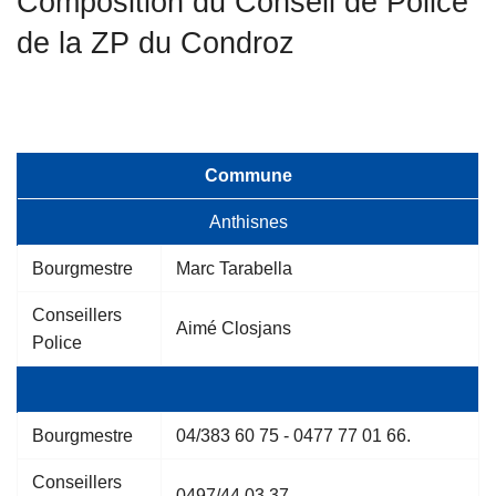
Composition du Conseil de Police
c
de la ZP du Condroz
i
p
a
l
Commune
Anthisnes
Bourgmestre
Marc Tarabella
Conseillers
Aimé Closjans
Police
Bourgmestre
04/383 60 75 - 0477 77 01 66.
Conseillers
0497/44 03 37