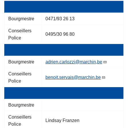
Bourgmestre
0471/93 26 13
Conseillers
0495/30 96 80
Police
Bourgmestre
adrien.carlozzi@marchin,be
Conseillers
benoit.servais@marchin.be
Police
Bourgmestre
Conseillers
Lindsay Franzen
Police