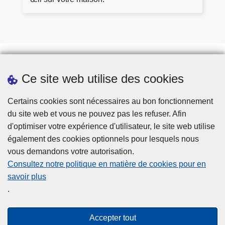
i
n
n
d
t
e
e
r
s
u
Ce site web utilise des cookies
Téléchargements
rv
Presse
ei
Certains cookies sont nécessaires au bon fonctionnement
ll
du site web et vous ne pouvez pas les refuser. Afin
a
d'optimiser votre expérience d'utilisateur, le site web utilise
n
également des cookies optionnels pour lesquels nous
c
vous demandons votre autorisation.
e
Consultez notre politique en matière de cookies pour en
savoir plus
Disclaimer
.
Privacy
Cookies
Accepter tout