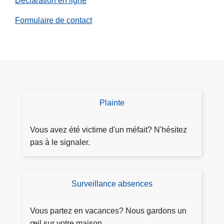
Déclaration en ligne
Formulaire de contact
Plainte
D
é
p
Vous avez été victime d'un méfait? N'hésitez
o
pas à le signaler.
s
e
r
Surveillance absences
D
p
e
l
m
Vous partez en vacances? Nous gardons un
a
a
œil sur votre maison.