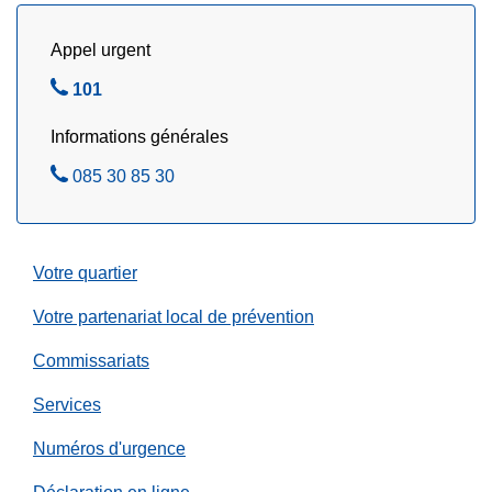
m
u
e
r
Appel urgent
r
t
A
101
c
o
p
r
i
Informations générales
p
e
s
e
d
A
085 30 85 30
i
l
i
p
e
e
0
p
z
5
e
Votre quartier
a
l
o
e
Votre partenariat local de prévention
û
z
Commissariats
t
Services
Numéros d'urgence