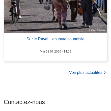
V
e
a
R
z
a
q
v
u
e
e
l
z
Sur le Ravel... en toute courtoisie
.
e
.
s
Mar 28.07.2026 - 14:59
.
t
e
d
n
é
t
Voir plus actualités
c
o
é
u
d
t
é
e
c
Contactez-nous
c
e
o