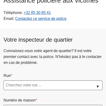
Assistance policière aux victimes
c
i
Téléphone
+32 85 30 85 41
p
Email
Contactez ce service de police
a
l
Votre inspecteur de quartier
Connaissez-vous votre agent de quartier? Il est votre
premier contact avec la police. N'hésitez pas à le contacter
en cas de problème.
Rue
▼
Numéro de maison