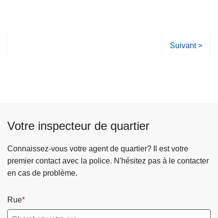
P
Suivant >
a
g
e
s
u
i
Votre inspecteur de quartier
v
a
Connaissez-vous votre agent de quartier? Il est votre
n
premier contact avec la police. N'hésitez pas à le contacter
t
en cas de problème.
e
Rue