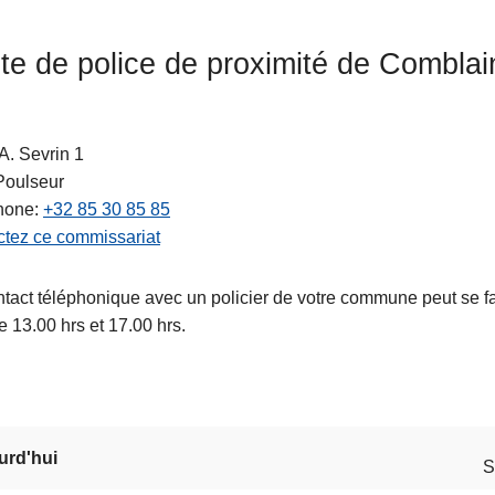
te de police de proximité de Comblai
A. Sevrin 1
Poulseur
hone
+32 85 30 85 85
tez ce commissariat
ts
tact téléphonique avec un policier de votre commune peut se fai
re 13.00 hrs et 17.00 hrs.
urd'hui
S