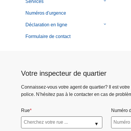
Services
le
sous-
Numéros d'urgence
menu
de
Déclaration en ligne
le
Services
sous-
Formulaire de contact
menu
de
Déclaration
en
ligne
Votre inspecteur de quartier
Connaissez-vous votre agent de quartier? Il est votre
police. N'hésitez pas à le contacter en cas de problè
Rue
Numéro d
▼