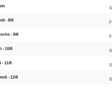
ain
S
di - 8/8
F
nche - 9/8
F
 - 10/8
S
 - 11/8
S
edi - 12/8
S