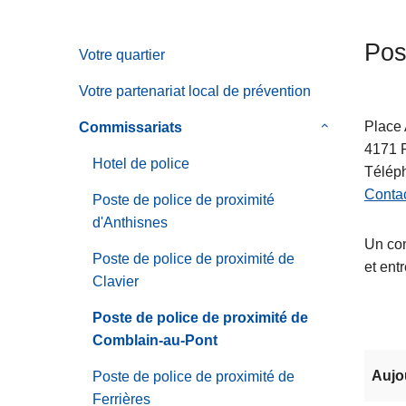
c
i
Pos
Votre quartier
p
a
Votre partenariat local de prévention
l
Place 
Commissariats
le
4171
sous-
Hotel de police
Télép
menu
Contac
de
Poste de police de proximité
Commissaria
d'Anthisnes
Un con
Poste de police de proximité de
et ent
Clavier
Poste de police de proximité de
Comblain-au-Pont
Aujo
Poste de police de proximité de
Ferrières