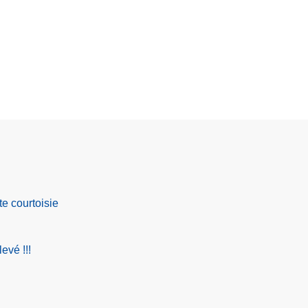
te courtoisie
evé !!!