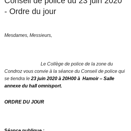
Conseil de police du 23 juin 2020
c
- Ordre du jour
i
p
a
l
Mesdames, Messieurs,
Le Collège de police de la zone du
Condroz vous convie à la séance du Conseil de police qui
se tiendra le
23 juin 2020 à 20H00 à Hamoir – Salle
annexe du hall omnisport.
ORDRE DU JOUR
Séance publique :