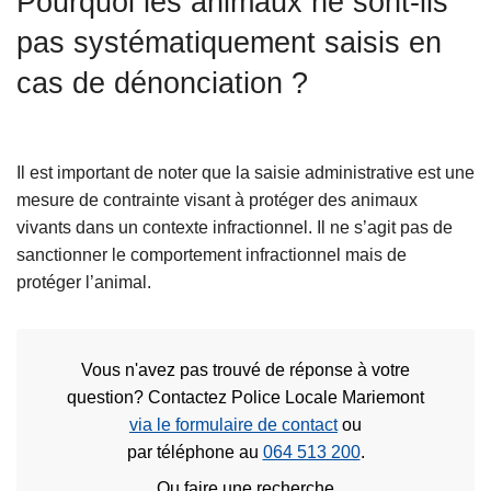
Pourquoi les animaux ne sont-ils
c
pas systématiquement saisis en
i
p
cas de dénonciation ?
a
l
Il est important de noter que la saisie administrative est une
mesure de contrainte visant à protéger des animaux
vivants dans un contexte infractionnel. Il ne s’agit pas de
sanctionner le comportement infractionnel mais de
protéger l’animal.
Vous n'avez pas trouvé de réponse à votre
question? Contactez Police Locale Mariemont
via le formulaire de contact
ou
par téléphone au
064 513 200
.
Ou faire une recherche