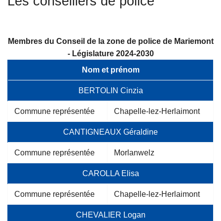
Les conseillers de police
c
i
p
Membres du Conseil de la zone de police de Mariemont
a
- Législature 2024-2030
l
Nom et prénom
BERTOLIN Cinzia
Commune représentée
Chapelle-lez-Herlaimont
CANTIGNEAUX Géraldine
Commune représentée
Morlanwelz
CAROLLA Elisa
Commune représentée
Chapelle-lez-Herlaimont
CHEVALIER Logan