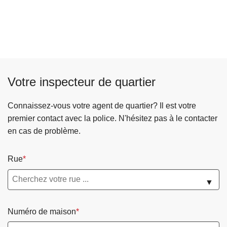
o
p
à
c
o
p
u
s
r
m
O
o
e
r
p
n
g
o
Votre inspecteur de quartier
t
a
s
s
n
P
d
Connaissez-vous votre agent de quartier? Il est votre
i
r
i
premier contact avec la police. N'hésitez pas à le contacter
s
é
v
en cas de problème.
a
v
e
t
e
r
Rue
i
n
s
o
t
▼
n
i
d
o
'
Numéro de maison
n
é