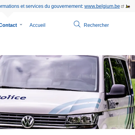
formations et services du gouvernement:
www.belgium.be
Contact
le
Accueil
Rechercher
sous-
menu
de
Contact
os