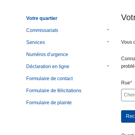
c
i
Vot
Votre quartier
p
a
Commissariats‎
le
l
sous-
Vous d
Services
le
menu
sous-
de
Numéros d'urgence
menu
Connai
Commissariat
de
probl
Déclaration en ligne
le
Services
sous-
Formulaire de contact
menu
Rue
de
Formulaire de félicitations
Déclaration
Formulaire de plainte
en
ligne