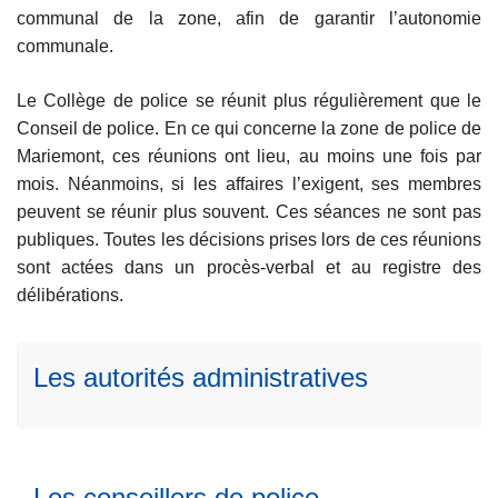
communal de la zone, afin de garantir l’autonomie
communale.
Le Collège de police se réunit plus régulièrement que le
Conseil de police. En ce qui concerne la zone de police de
Mariemont, ces réunions ont lieu, au moins une fois par
L
mois. Néanmoins, si les affaires l’exigent, ses membres
ir
peuvent se réunir plus souvent. Ces séances ne sont pas
e
publiques. Toutes les décisions prises lors de ces réunions
l
sont actées dans un procès-verbal et au registre des
a
délibérations.
L
s
ir
u
e
Les autorités administratives
it
l
e
a
L
à
s
ir
p
u
e
r
Les conseillers de police
it