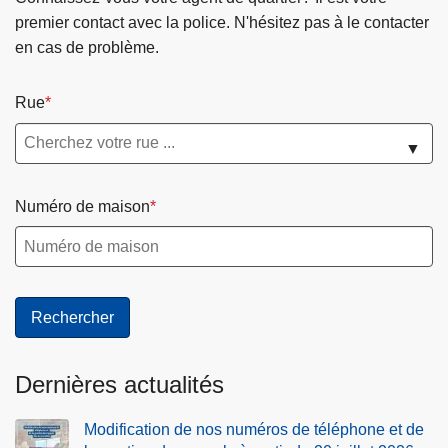
r
v
m
l
premier contact avec la police. N'hésitez pas à le contacter
é
i
i
e
en cas de problème.
t
s
n
r
a
e
i
s
Rue
i
t
s
d
r
o
t
e
▼
e
r
r
p
d
d
a
o
e
Numéro de maison
r
t
l
z
e
i
i
o
s
v
c
n
d
e
e
e
u
s
j
o
Dernières actualités
u
r
Modification de nos numéros de téléphone et de