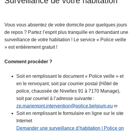
Surveillance de votre habitation
c
i
p
Vous vous absentez de votre domicile pour quelques jours
a
de repos ? Partez l’esprit plus tranquille en demandant une
l
surveillance de votre habitation ! Le service « Police veille
» est entièrement gratuit !
Comment procéder ?
Soit en remplissant le document « Police veille » et
en le renvoyant, soit par courrier postal (Hôtel de
police, chaussée de Nivelles 91 à 7170 Manage),
soit par courriel à l’adresse suivante :
zp.mariemont.intervention@police.belgium.eu
Soit en remplissant le formulaire en ligne sur le site
Internet
Demander une surveillance d’habitation | Police on