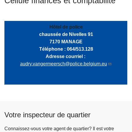
Cellule finances et comptabilité
c
i
p
a
Hôtel de police
l
chaussée de Nivelles 91
7170 MANAGE
Téléphone : 064/513.128
Adresse courriel :
audry.vangermeersch@police.belgium.eu
Votre inspecteur de quartier
Connaissez-vous votre agent de quartier? Il est votre