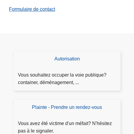
h
Formulaire de contact
i
e
n
s
s
u
r
Autorisation
D
l
e
a
m
Vous souhaitez occuper la voie publique?
Z
a
container, déménagement, ...
o
n
n
d
e
e
Plainte - Prendre un rendez-vous
D
d
l'
é
e
a
p
P
Vous avez été victime d'un méfait? N'hésitez
ut
o
o
pas à le signaler.