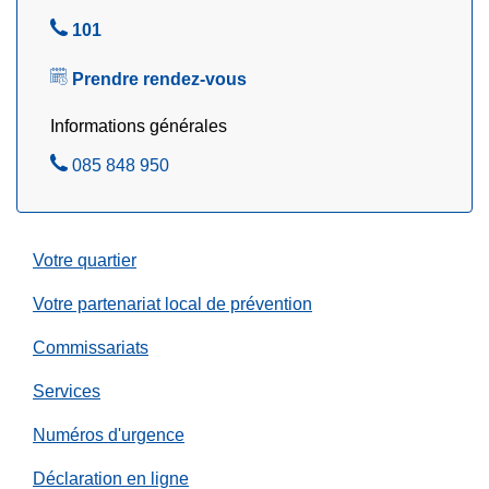
e
i
r
A
101
o
!
p
n
Prendre rendez-vous
p
s
e
c
Informations générales
l
o
A
085 848 950
e
n
p
z
c
p
e
e
r
Votre quartier
l
n
e
Votre partenariat local de prévention
a
z
n
Commissariats
t
Services
l
e
Numéros d'urgence
s
c
Déclaration en ligne