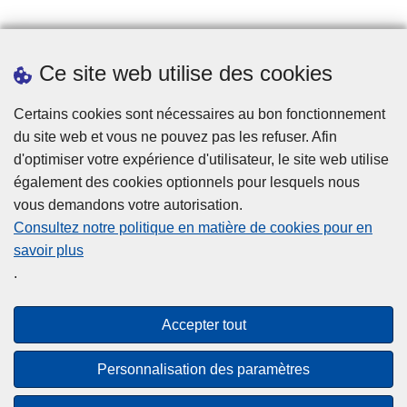
n
V
Prendre rendez-vous
o
Ce site web utilise des cookies
Téléchargements
l
d
Presse
Certains cookies sont nécessaires au bon fonctionnement
a
du site web et vous ne pouvez pas les refuser. Afin
n
d'optimiser votre expérience d'utilisateur, le site web utilise
s
également des cookies optionnels pour lesquels nous
l
vous demandons votre autorisation.
e
Consultez notre politique en matière de cookies pour en
s
savoir plus
Disclaimer
H
.
Privacy
a
b
Cookies
Accepter tout
it
Accessibilité
a
Personnalisation des paramètres
ti
© 2026 Police.be
o