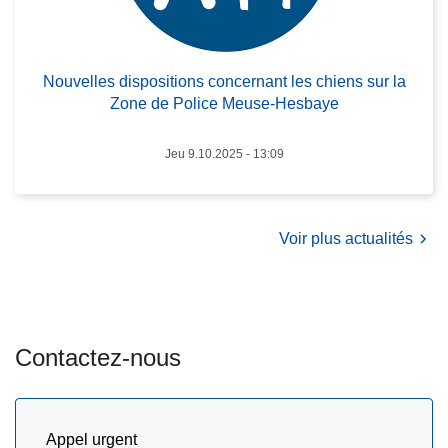
s
c
N
e
o
d
Nouvelles dispositions concernant les chiens sur la
u
a
Zone de Police Meuse-Hesbaye
v
n
e
s
Jeu 9.10.2025 - 13:09
l
v
l
o
e
t
s
Voir plus actualités
r
d
e
i
q
s
u
p
a
Contactez-nous
o
r
s
t
i
i
t
Appel urgent