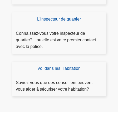
o
s
l
ri
e
i
s
r
c
L'inspecteur de quartier
M
at
p
e
o
io
l
M
n
n
Connaissez-vous votre inspecteur de
a
e
q
quartier? Il ou elle est votre premier contact
i
u
u
avec la police.
n
s
a
t
e
rti
e
-
e
Vol dans les Habitation
P
H
r
r
e
é
Saviez-vous que des conseillers peuvent
s
v
vous aider à sécuriser votre habitation?
b
e
a
n
y
ti
e
o