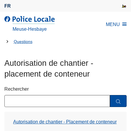
A
FR
l
l
l
MENU
e
a
Meuse-Hesbaye
r
P
a
Tu
o
Questions
u
l
es
c
i
là:
Autorisation de chantier -
o
c
n
e
placement de conteneur
t
L
e
o
Rechercher
n
c
u
a
p
l
r
e
i
Autorisation de chantier - Placement de conteneur
n